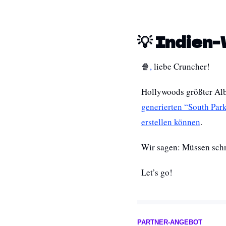
💡 Indien-
🍿
,
 liebe Cruncher! 
Hollywoods größter Alb
generierten “South Par
erstellen können
.
Wir sagen: Müssen schne
Let’s go! 
PARTNER-ANGEBOT