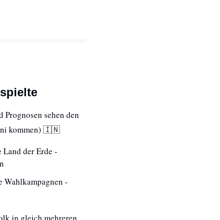
spielte
nd Prognosen sehen den 
Juni kommen) 
🇮🇳
 Land der Erde - 
en
re Wahlkampagnen - 
k in gleich mehreren 