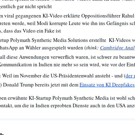
gentlich gar nicht spricht
m viral gegangenen KI-Video erklärte Oppositionsführer Rahul 
eten werde, weil Modi korrupte Leute wie ihn ins Gefängnis sch
, dass das Video ein Fake ist
rtup Polymath Synthetic Media Solutions erstellte  KI-Videos vo
WhatsApp an Wähler ausgespielt wurden (
think: 
Cambridge Anal
all diese Anwendungen verwerflich waren, ist schwer zu beantwort
 Kommunikation in Indien nie mehr so sein wird, wie vor der Ei
 
Weil im November die US-Präsidentenwahl ansteht - und (
der 
) Donald Trump bereits jetzt mit dem 
Einsatz von KI Deepfakes
ben erwähnte KI-Startup Polymath Synthetic Media ist wohl sc
ntakt, um die in Indien erprobten Dienste auch in den USA anz