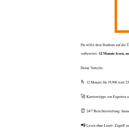
Du willst dein Studium auf die Ü
vorbereitet: 
12 Monate lesen, n
Deine Vorteile:
🫰
 12 Monate für 19,99€ statt 2
🚀
 Karrieretipps von Experten 
⏰
 24/7 Berichterstattung: Imm
📲
 Lesen ohne Limit: Zugriff au