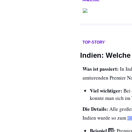
TOP-STORY
Indien: Welche 
Was ist passiert: 
In In
amtierenden Premier Nar
Viel wichtiger: 
Bei 
konnte man sich im 
Die Details: 
Alle große
Indien wurde so zum 
I
Beispiel 1️⃣: 
Premie