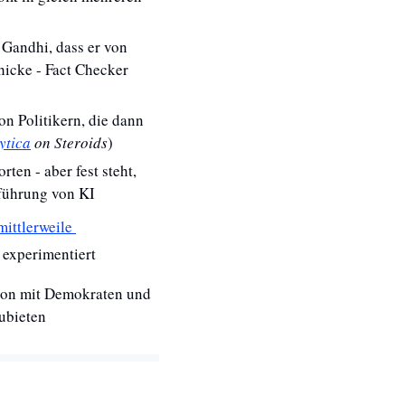
Gandhi, dass er von 
icke - Fact Checker 
n Politikern, die dann 
ytica
 on Steroids
)
en - aber fest steht, 
nführung von KI
mittlerweile 
 experimentiert
hon mit Demokraten und 
ubieten