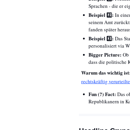
Sprachen - die er ei
Beispiel 2️⃣: 
In eine
seinem Amt zurücktr
fanden später heraus
Beispiel 3️⃣: 
Das Sta
personalisiert via 
Bigger Picture:
 Ob 
dass die politische
Warum das wichtig ist:
rechtskräftig verurteilte
Fun (?) Fact: 
Das o
Republikanern in Ko