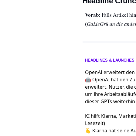
Headline Crun
Vorab: 
Falls Artikel hi
(
GaLieGrü an die ande
HEADLINES & LAUNCHES
OpenAI erweitert den 
🤖 OpenAI hat den Zug
erweitert. Nutzer, di
um ihre Arbeitsabläuf
dieser GPTs weiterhin
KI hilft Klarna, Mar
Lesezeit)
🫰 Klarna hat seine A