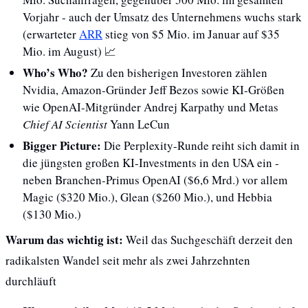
Vorjahr - auch der Umsatz des Unternehmens wuchs stark 
(erwarteter 
ARR
 stieg von $5 Mio. im Januar auf $35 
Mio. im August) 
📈
Who’s Who?
 Zu den bisherigen Investoren zählen 
Nvidia, Amazon-Gründer Jeff Bezos sowie KI-Größen 
wie OpenAI-Mitgründer Andrej Karpathy und Metas 
Chief AI Scientist
 Yann LeCun
Bigger Picture: 
Die Perplexity-Runde reiht sich damit in 
die jüngsten großen KI-Investments in den USA ein - 
neben Branchen-Primus OpenAI ($6,6 Mrd.) vor allem 
Magic ($320 Mio.), Glean ($260 Mio.), und Hebbia 
($130 Mio.)
Warum das wichtig ist:
 Weil das Suchgeschäft derzeit den 
radikalsten Wandel seit mehr als zwei Jahrzehnten 
durchläuft