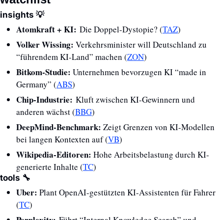
insights 
💡
Atomkraft + KI: 
Die Doppel-Dystopie? (
TAZ
)
Volker Wissing:
 Verkehrsminister will Deutschland zu 
“führendem KI-Land” machen (
ZON
)
Bitkom-Studie:
 Unternehmen bevorzugen KI “made in 
Germany” (
ABS
)
Chip-Industrie: 
Kluft zwischen KI-Gewinnern und 
anderen wächst (
BBG
)
DeepMind-Benchmark: 
Zeigt Grenzen von KI-Modellen 
bei langen Kontexten auf (
VB
)
Wikipedia-Editoren: 
Hohe Arbeitsbelastung durch KI-
generierte Inhalte (
TC
)
tools 
🔧
Uber: 
Plant OpenAI-gestützten KI-Assistenten für Fahrer 
(
TC
)
Perplexity:
 Führt “Internal Knowledge Search” und 