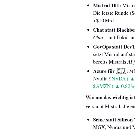
Mistral 101:
 Mistr
Die letzte Runde (S
+$10 Mrd. 
Chat statt Blackbo
Chat
 – mit Fokus a
GovOps statt DevT
setzt Mistral auf s
bereits Mistrals 
AI 
Azure für 
:
🇪🇺
Mi
Nvidia 
$NVDA ( ▲ 
$AMZN ( ▲ 0.82%
Warum das wichtig ist
versucht Mistral, die e
Seine statt Silicon 
MGX, Nvidia und M