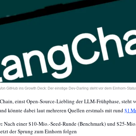
Von GitHub ins Growth Deck: Der einstige Dev-Darling steht vor dem Einhorn-Statu
Chain, einst Open-Source-Liebling der LLM-Frühphase, steht vo
nd könnte dabei laut mehreren Quellen erstmals mit rund 
$1 M
e:
 Nach einer $10-Mio.-Seed-Runde (Benchmark) und $25-Mio.-
jetzt der Sprung zum Einhorn folgen