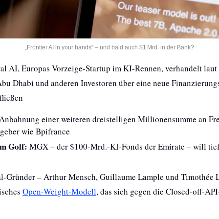
„Frontier AI in your hands“ – und bald auch $1 Mrd. in der Bank?
ral AI, Europas Vorzeige-Startup im KI-Rennen, verhandelt laut 
bu Dhabi und anderen Investoren über eine neue Finanzierungs
fließen
 Anbahnung einer weiteren dreistelligen Millionensumme an Fr
tgeber wie Bpifrance
m Golf:
 MGX – der $100-Mrd.-KI-Fonds der Emirate – will tief
al-Gründer – Arthur Mensch, Guillaume Lample und Timothée La
isches 
Open-Weight-Modell
, das sich gegen die Closed-off-API