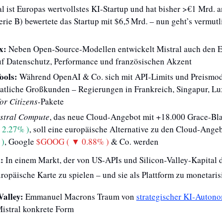
al ist Europas wertvollstes KI-Startup und hat bisher >€1 Mrd. a
erie B) bewertete das Startup mit $6,5 Mrd. – nun geht’s vermutl
x:
 Neben Open-Source-Modellen entwickelt Mistral auch den E
uf Datenschutz, Performance und französischen Akzent
ools:
 Während OpenAI & Co. sich mit API-Limits und Preismode
taatliche Großkunden – Regierungen in Frankreich, Singapur, L
for Citizens
-Pakete
stral Compute
, das neue Cloud-Angebot mit +18.000 Grace-Bla
2.27% )
 )
, Google 
$GOOG ( ▼ 0.88% )
 & Co. werden
:
 In einem Markt, der von US-APIs und Silicon-Valley-Kapital d
uropäische Karte zu spielen – und sie als Plattform zu monetaris
Valley:
 Emmanuel Macrons Traum von 
strategischer KI-Auton
istral konkrete Form