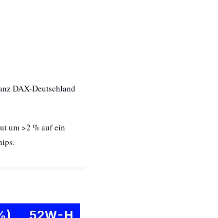
ganz DAX-Deutschland 
Hintergrund: Gestern stieg die Aktie des nun wertvollsten Unternehmens der Welt erneut um >2 % auf ein 
hips.