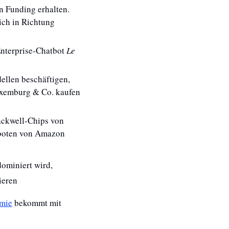
n Funding erhalten. 
ich in Richtung 
nterprise-Chatbot 
Le 
llen beschäftigen, 
uxemburg & Co. kaufen 
ckwell-Chips von 
, soll eine europäische Alternative zu den Cloud-Angeboten von Amazon 
ominiert wird, 
ieren
omie
 bekommt mit 