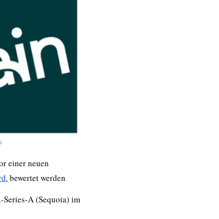
s
r einer neuen 
rd.
 bewertet werden
Series-A (Sequoia) im 