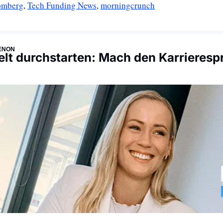
omberg
, 
Tech Funding News
, 
morningcrunch
ENON
elt durchstarten: Mach den Karrieresp