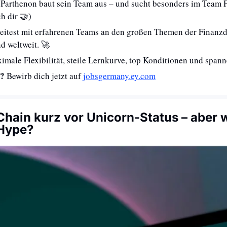
Parthenon baut sein Team aus – und sucht besonders im Team Fi
h dir 
🤝
) 
eitest mit erfahrenen Teams an den großen Themen der Finanzd
nd weltweit. 
🚀
imale Flexibilität, steile Lernkurve, top Konditionen und spann
? 
Bewirb dich jetzt auf 
jobsgermany.ey.com
Chain kurz vor Unicorn-Status – aber w
Hype?