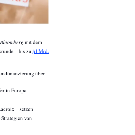
Bloomberg
 mit dem 
runde – bis zu 
$1 Mrd.
emdfinanzierung über 
er in Europa 
croix – setzen 
-Strategien von 