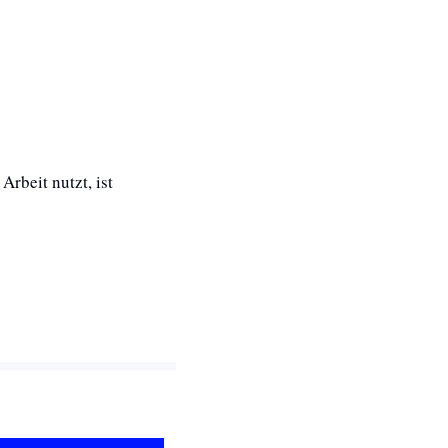
Wir haben es ja schon geahnt, jetzt hat eine Studie es offiziell bestätigt: Wer KI bei der Arbeit nutzt, ist 