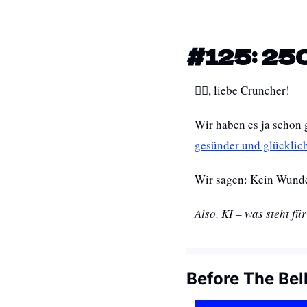
#125: 25
🧘‍♂️, liebe Cruncher! 
gesünder und glücklic
Wir sagen: Kein Wunde
Also, KI – was steht f
Before The Bel