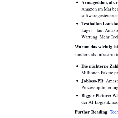
Armageddon, aber 
Amazon im Mai bere
softwaregesteuerte
Testballon Louisia
Lager – laut Amazo
Wartung. Mehr Tech
Warum das wichtig ist
sondern als Infrastrukt
Die nüchterne Zah
Millionen Pakete p
Jobloss-PR: 
Amazon
Prozessoptimierung
Bigger Picture: 
Wä
der AI-Logistikmasc
Further Reading:
 Tec