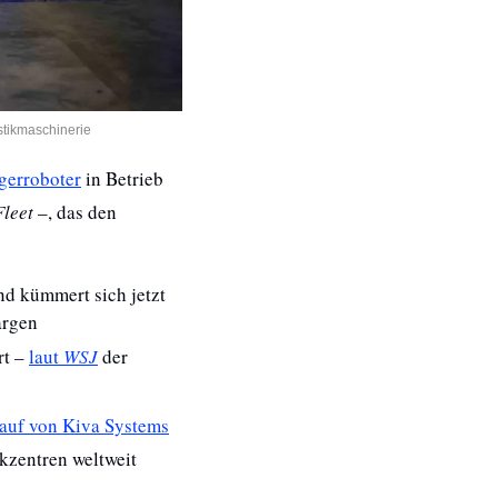
stikmaschinerie
gerroboter
 in Betrieb 
leet
 –, das den 
d kümmert sich jetzt 
argen
t – 
laut 
WSJ
 der 
auf von Kiva Systems
ikzentren weltweit