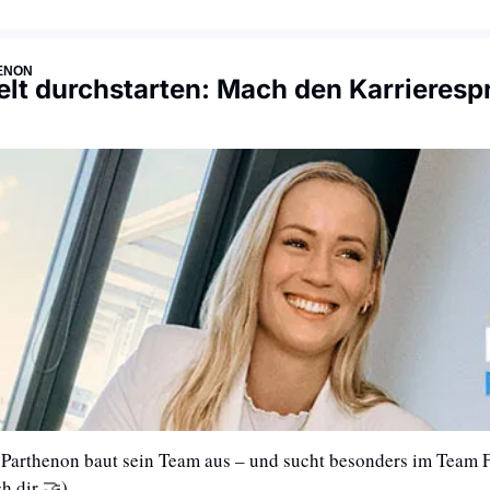
ENON
elt durchstarten: Mach den Karrieresp
Parthenon baut sein Team aus – und sucht besonders im Team Fi
h dir 
🤝
) 