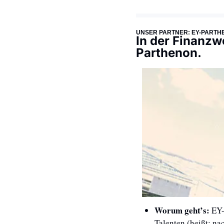
UNSER PARTNER: EY-PARTH
In der Finanzw
Parthenon.
Worum geht’s: 
EY-
Talenten (heißt: nac