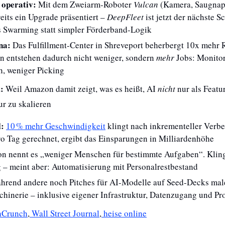
operativ: 
Mit dem Zweiarm-Roboter 
Vulcan
 (Kamera, Saugnapf
its ein Upgrade präsentiert – 
DeepFleet
 ist jetzt der nächste Sch
s Swarming statt simpler Förderband-Logik
na: 
Das Fulfillment-Center in Shreveport beherbergt 10x mehr Ro
n entstehen dadurch nicht weniger, sondern 
mehr
 Jobs: Monitor
, weniger Picking
:
 Weil Amazon damit zeigt, was es heißt, AI 
nicht
 nur als Featu
ur zu skalieren
l:
10 % mehr Geschwindigkeit
 klingt nach inkrementeller Verbe
ro Tag gerechnet, ergibt das Einsparungen in Milliardenhöhe
 nennt es „weniger Menschen für bestimmte Aufgaben“. Kling
 – meint aber: Automatisierung mit Personalrestbestand
hrend andere noch Pitches für AI-Modelle auf Seed-Decks mal
hinerie – inklusive eigener Infrastruktur, Datenzugang und Pr
hCrunch
,
 Wall Street Journal
,
 heise online