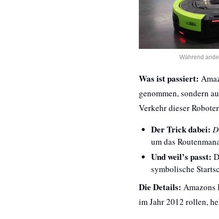
Während andere
Was ist passiert:
 Ama
genommen, sondern auch
Verkehr dieser Roboter 
Der Trick dabei: 
D
um das Routenmanag
Und weil’s passt: 
D
symbolische Starts
Die Details:
 Amazons R
im Jahr 2012 rollen, h