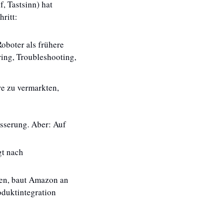
, Tastsinn) hat 
ritt: 
boter als frühere 
ing, Troubleshooting, 
re zu vermarkten, 
sserung. Aber: Auf 
t nach 
en, baut Amazon an 
oduktintegration