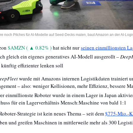
 noch Pitches für AI-Modelle auf Seed-Decks malen, baut Amazon an der AI-Logi
zon 
$AMZN ( ▲ 0.82% )
 hat nicht nur 
seinen einmillionsten La
 gleich ein eigenes generatives AI-Modell ausgerollt – 
DeepF
künftig effizienter lenken soll
eepFleet
 wurde mit Amazons internen Logistikdaten trainiert un
ement – also: weniger Kollisionen, mehr Effizienz, bessere M
er einmillionste Roboter wurde in einem Lager in Japan aktivier
chuss für ein Lagerverhältnis Mensch:Maschine von bald 1:1
oboter-Strategie ist kein neues Thema – seit dem 
$775-Mio.-K
eben und greifen Maschinen in mittlerweile mehr als 300 Logist