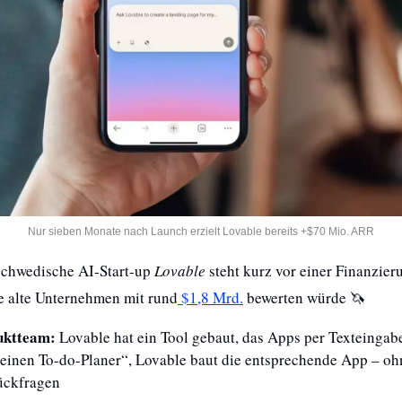
Nur sieben Monate nach Launch erzielt Lovable bereits +$70 Mio. ARR
schwedische AI-Start-up 
Lovable
 steht kurz vor einer Finanzie
re alte Unternehmen mit rund
 $1,8 Mrd.
 bewerten würde 
🦄
uktteam:
 Lovable hat ein Tool gebaut, das Apps per Texteingabe
 einen To-do-Planer“, Lovable baut die entsprechende App – oh
ückfragen