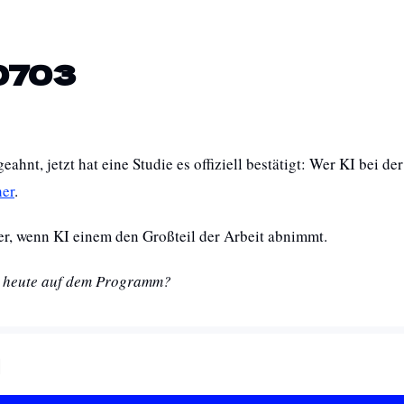
0703
her
.
r, wenn KI einem den Großteil der Arbeit abnimmt.
ür heute auf dem Programm?
l